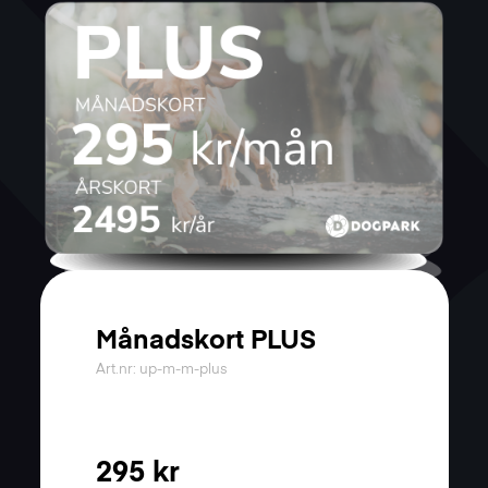
Månadskort PLUS
Art.nr: up-m-m-plus
295 kr