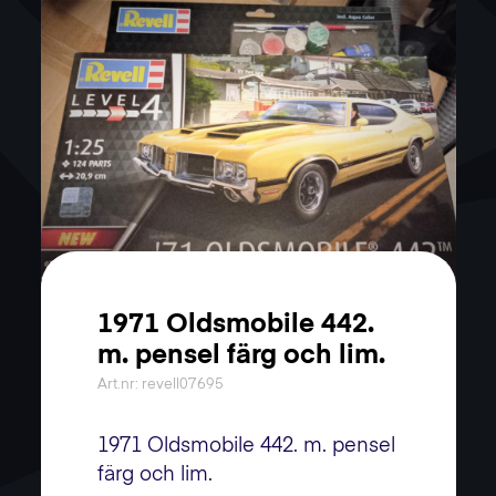
1971 Oldsmobile 442.
m. pensel färg och lim.
Art.nr: revell07695
1971 Oldsmobile 442. m. pensel
färg och lim.